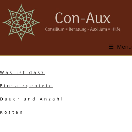
Skip
to
content
Menu
Psychologische Beratung
Was ist das?
Einsatzgebiete
Dauer und Anzahl
Kosten
Traumaberatung/
Traumapädagogik